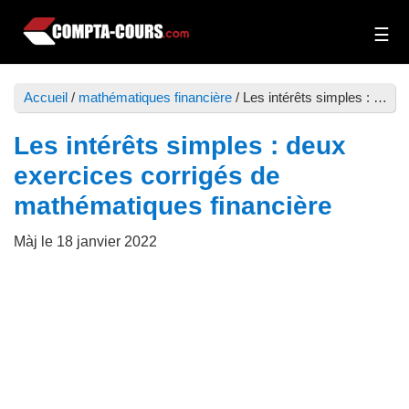
Passer
Passer
au
à
Compta-
Cours
contenu
la
Cours
et
principal
barre
Accueil
/
mathématiques financière
/
Les intérêts simples : deux exercices corrigés de mathématiques financière
exercices
latérale
de
principale
Les intérêts simples : deux
comptabilité
exercices corrigés de
mathématiques financière
Màj le
18 janvier 2022