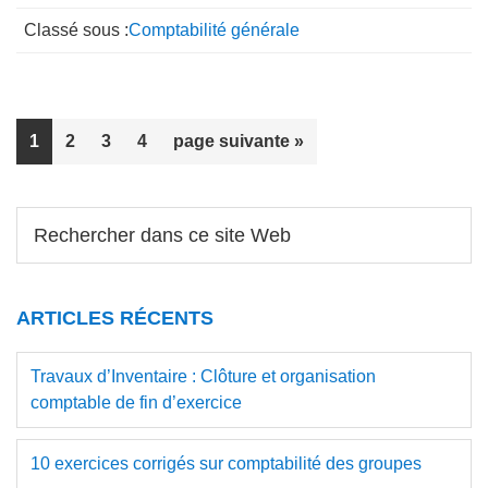
Classé sous :
Comptabilité générale
Page
Page
Page
Page
Aller
1
2
3
4
page suivante »
à
la
Barre
Rechercher
dans
latérale
ce
principale
site
ARTICLES RÉCENTS
Web
Travaux d’Inventaire : Clôture et organisation
comptable de fin d’exercice
10 exercices corrigés sur comptabilité des groupes