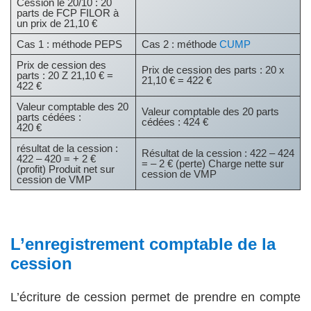
Cession le 20/10 : 20
parts de FCP FILOR à
un prix de 21,10 €
Cas 1 : méthode PEPS
Cas 2 : méthode
CUMP
Prix de cession des
Prix de cession des parts : 20 x
parts : 20 Z 21,10 € =
21,10 € = 422 €
422 €
Valeur comptable des 20
Valeur comptable des 20 parts
parts cédées :
cédées : 424 €
420 €
résultat de la cession :
Résultat de la cession : 422 – 424
422 – 420 = + 2 €
= – 2 € (perte) Charge nette sur
(profit) Produit net sur
cession de VMP
cession de VMP
L’enregistrement comptable de la
cession
L’écriture de cession permet de prendre en compte