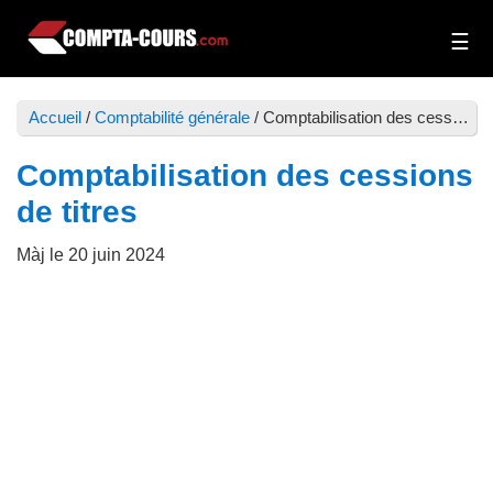
Passer
Passer
au
à
Compta-
Cours
contenu
la
Cours
et
principal
barre
Accueil
/
Comptabilité générale
/
Comptabilisation des cessions de titres
exercices
latérale
de
principale
Comptabilisation des cessions
comptabilité
de titres
Màj le
20 juin 2024