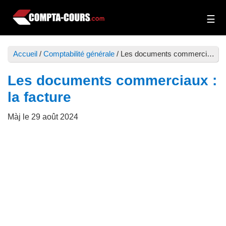
Passer
Passer
au
à
Compta-
Cours
contenu
la
Cours
et
principal
barre
Accueil
/
Comptabilité générale
/
Les documents commerciaux : la facture
exercices
latérale
de
principale
Les documents commerciaux :
comptabilité
la facture
Màj le
29 août 2024