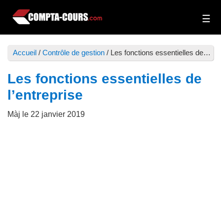
Passer
Passer
au
à
Compta-
Cours
contenu
la
Cours
et
principal
barre
Accueil
/
Contrôle de gestion
/
Les fonctions essentielles de l’entreprise
exercices
latérale
de
principale
Les fonctions essentielles de
comptabilité
l’entreprise
Màj le
22 janvier 2019