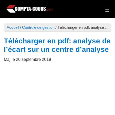
Passer
Passer
au
à
Compta-
Cours
contenu
la
Cours
et
principal
barre
Accueil
/
Contrôle de gestion
/
Télécharger en pdf: analyse de l’écart sur un centre d’analyse
exercices
latérale
de
principale
Télécharger en pdf: analyse de
comptabilité
l’écart sur un centre d’analyse
Màj le
20 septembre 2019