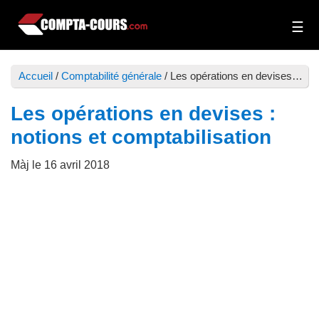
Passer
Passer
au
à
Compta-
Cours
contenu
la
Cours
et
principal
barre
Accueil
/
Comptabilité générale
/
Les opérations en devises : notions et comptabilisation
exercices
latérale
de
principale
Les opérations en devises :
comptabilité
notions et comptabilisation
Màj le
16 avril 2018