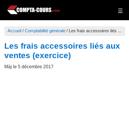
Passer
Passer
au
à
Compta-
Cours
contenu
la
Cours
et
principal
barre
Accueil
/
Comptabilité générale
/
Les frais accessoires liés aux ventes (exercice)
exercices
latérale
de
principale
Les frais accessoires liés aux
comptabilité
ventes (exercice)
Màj le
5 décembre 2017