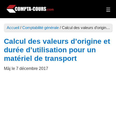
Passer
Passer
au
à
Compta-
Cours
contenu
la
Cours
et
principal
barre
Accueil
/
Comptabilité générale
/
Calcul des valeurs d’origine et durée d’utilisation pour un matériel de transport
exercices
latérale
de
principale
Calcul des valeurs d’origine et
comptabilité
durée d’utilisation pour un
matériel de transport
Màj le
7 décembre 2017