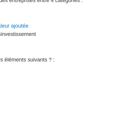
es entreprises entre 4 catégories :
aleur ajoutée
sinvestissement
es éléments suivants ? :