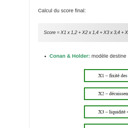
Calcul du score final:
Score = X1 x 1,2 + X2 x 1,4 + X3 x 3,4 + X
Conan & Holder:
modèle destine