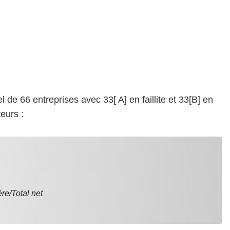
 de 66 entreprises avec 33[ A] en faillite et 33[B] en
teurs :
re/Total net