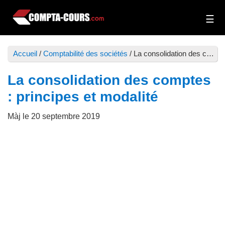
Passer
Passer
au
à
Compta-
Cours
contenu
la
Cours
et
principal
barre
Accueil
/
Comptabilité des sociétés
/
La consolidation des comptes : principes et modalité
exercices
latérale
de
principale
La consolidation des comptes
comptabilité
: principes et modalité
Màj le
20 septembre 2019