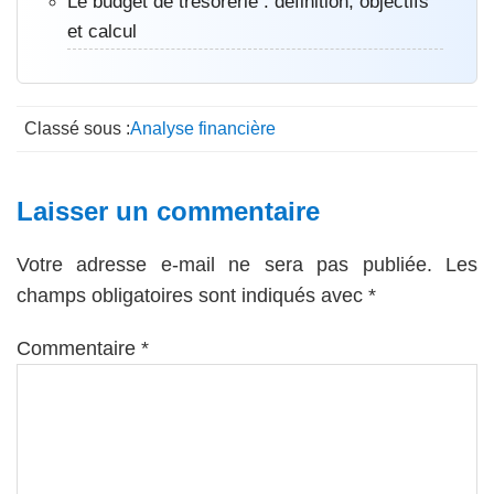
Le budget de trésorerie : définition, objectifs
et calcul
Classé sous :
Analyse financière
Interactions
Laisser un commentaire
du
Votre adresse e-mail ne sera pas publiée.
Les
lecteur
champs obligatoires sont indiqués avec
*
Commentaire
*