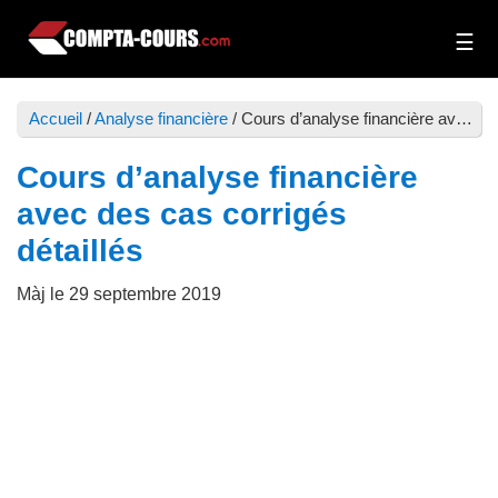
Passer
Passer
au
à
Compta-
Cours
contenu
la
Cours
et
principal
barre
Accueil
/
Analyse financière
/
Cours d’analyse financière avec des cas corrigés détaillés
exercices
latérale
de
principale
Cours d’analyse financière
comptabilité
avec des cas corrigés
détaillés
Màj le
29 septembre 2019