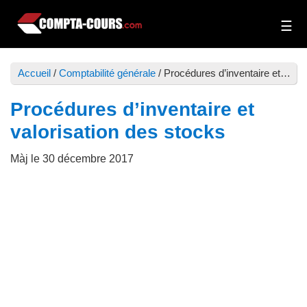
Passer
Passer
au
à
Compta-
Cours
contenu
la
Cours
et
principal
barre
Accueil
/
Comptabilité générale
/
Procédures d’inventaire et valorisation des stocks
exercices
latérale
de
principale
Procédures d’inventaire et
comptabilité
valorisation des stocks
Màj le
30 décembre 2017