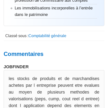
profession de commissaire aux comptes
Les immobilisations incorporelles à l’entrée
dans le patrimoine
Classé sous :
Comptabilité générale
Interactions
Commentaires
du
JOBFINDER
lecteur
les stocks de produits et de marchandises
achetes par l entreprise peuvent etre evalues
au moyen de plusieurs methodes de
valorisations (peps, cump, cout reel d entree)
dont l application depend des elements en