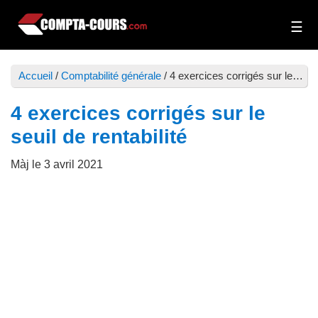
Passer
Passer
au
à
Compta-
Cours
contenu
la
Cours
et
principal
barre
Accueil
/
Comptabilité générale
/
4 exercices corrigés sur le seuil de rentabilité
exercices
latérale
de
principale
4 exercices corrigés sur le
comptabilité
seuil de rentabilité
Màj le
3 avril 2021