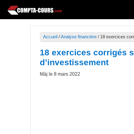
Passer
Passer
Passer
à
au
à
Compta-
Cours
la
contenu
la
Cours
et
navigation
principal
barre
exercices
Accueil
/
Analyse financière
/
18 exercices cor
principale
latérale
de
principale
18 exercices corrigés 
comptabilité
d’investissement
Màj le
8 mars 2022