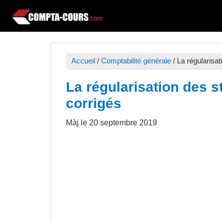
Passer
Passer
Passer
à
au
à
Compta-
Cours
la
contenu
la
Cours
et
navigation
principal
barre
exercices
Accueil
/
Comptabilité générale
/
La régularisa
principale
latérale
de
principale
La régularisation des s
comptabilité
corrigés
Màj le
20 septembre 2019