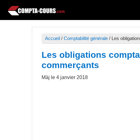
Passer
Passer
Passer
à
au
à
Compta-
Cours
la
contenu
la
Cours
et
navigation
principal
barre
exercices
Accueil
/
Comptabilité générale
/
Les obligatio
principale
latérale
de
principale
Les obligations compta
comptabilité
commerçants
Màj le
4 janvier 2018